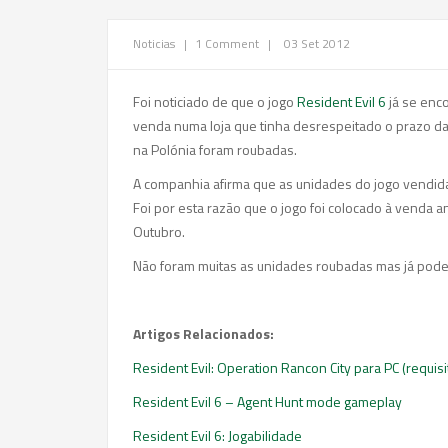
Noticias
|
1 Comment
|
03 Set 2012
Foi noticiado de que o jogo
Resident Evil 6
já se enc
venda numa loja que tinha desrespeitado o prazo d
na Polónia foram roubadas.
A companhia afirma que as unidades do jogo vendida
Foi por esta razão que o jogo foi colocado à venda a
Outubro.
Não foram muitas as unidades roubadas mas já pod
Artigos Relacionados:
Resident Evil: Operation Rancon City para PC (requisi
Resident Evil 6 – Agent Hunt mode gameplay
Resident Evil 6: Jogabilidade