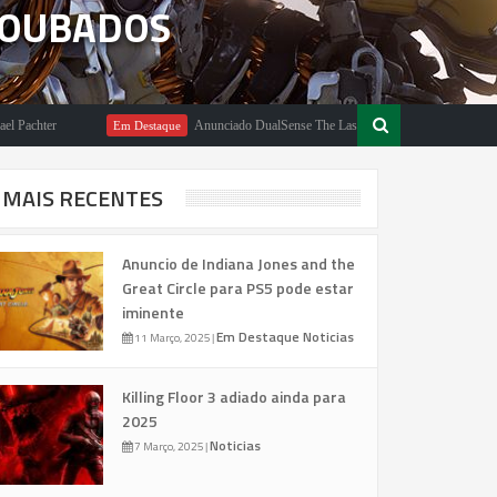
ROUBADOS
er
Anunciado DualSense The Last of Us Limited Edition
Em Destaque
E
MAIS RECENTES
Anuncio de Indiana Jones and the
Great Circle para PS5 pode estar
iminente
Em Destaque
Noticias
11 Março, 2025
|
Killing Floor 3 adiado ainda para
2025
Noticias
7 Março, 2025
|