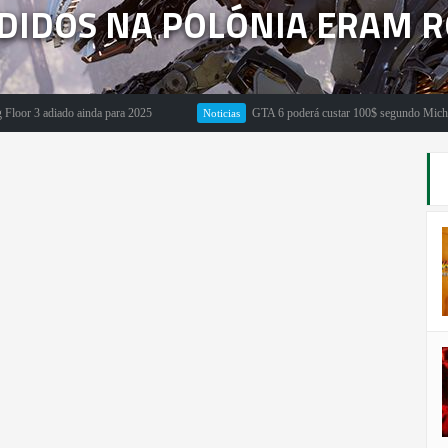
NDIDOS NA POLÓNIA ERAM 
 adiado ainda para 2025
GTA 6 poderá custar 100$ segundo Michael Pacht
Noticias