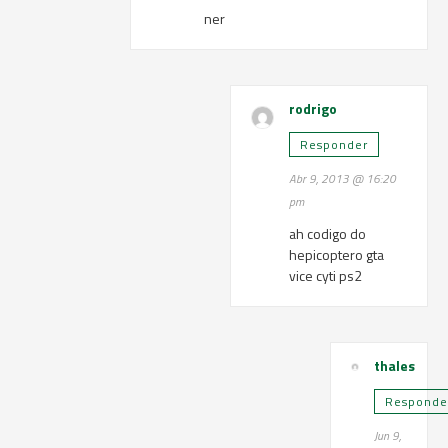
ner
rodrigo
Responder
Abr 9, 2013 @ 16:20
pm
ah codigo do
hepicoptero gta
vice cyti ps2
thales
Responde
Jun 9,