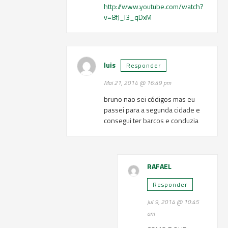
http://www.youtube.com/watch?
v=8fJ_l3_qDxM
luis
Responder
Mai 21, 2014 @ 16:49 pm
bruno nao sei códigos mas eu
passei para a segunda cidade e
consegui ter barcos e conduzia
RAFAEL
Responder
Jul 9, 2014 @ 10:45
am