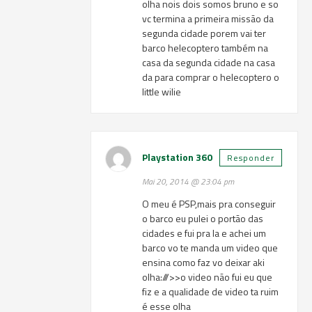
olha nois dois somos bruno e so
vc termina a primeira missão da
segunda cidade porem vai ter
barco helecoptero também na
casa da segunda cidade na casa
da para comprar o helecoptero o
little wilie
Playstation 360
Responder
Mai 20, 2014 @ 23:04 pm
O meu é PSP,mais pra conseguir
o barco eu pulei o portão das
cidades e fui pra la e achei um
barco vo te manda um video que
ensina como faz vo deixar aki
olha:///>>o video não fui eu que
fiz e a qualidade de video ta ruim
é esse olha