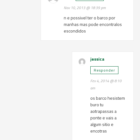
Nov 10, 2013 @ 18:39 pm
n e possivel ter o barco por
manhas mas pode encontralos
escondidos
jessica
Responder
Fev 4, 2014 @ 8:10
am
os barco hesistem
buro tu
aotrapassas a
ponte e vais a
algum sitio e
encotras