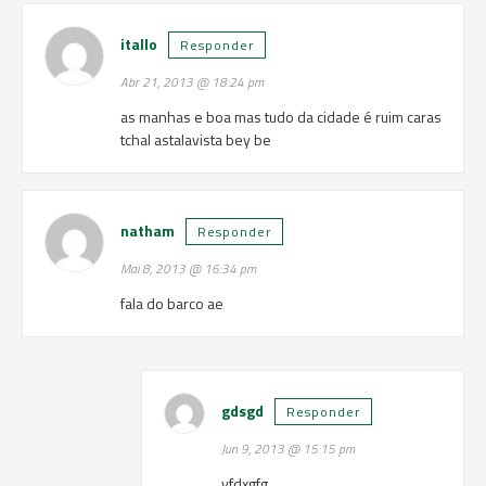
itallo
Responder
Abr 21, 2013 @ 18:24 pm
as manhas e boa mas tudo da cidade é ruim caras
tchal astalavista bey be
natham
Responder
Mai 8, 2013 @ 16:34 pm
fala do barco ae
gdsgd
Responder
Jun 9, 2013 @ 15:15 pm
vfdxgfg