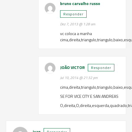
bruno carvalho russo
Responder
Dez 7, 2013 @ 1:28 am
vc coloca a manha
cima,direita,triangulo,triangulo,baixo,esq
JOÃO VICTOR
Responder
Jul 10, 2014 @ 21:32 pm
cima,direita,triangulo,triangulo,baixo,esq
SE FOR VICE CITY E SAN ANDREAS
O,direita,O,direita,esquerda,quadrado,tr
ivan
Responder