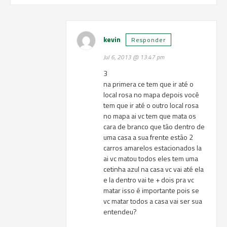
kevin
Responder
Jul 6, 2013 @ 13:47 pm
3
na primera ce tem que ir até o
local rosa no mapa depois você
tem que ir até o outro local rosa
no mapa ai vc tem que mata os
cara de branco que tão dentro de
uma casa a sua frente estão 2
carros amarelos estacionados la
ai vc matou todos eles tem uma
cetinha azul na casa vc vai até ela
e la dentro vai te + dois pra vc
matar isso é importante pois se
vc matar todos a casa vai ser sua
entendeu?