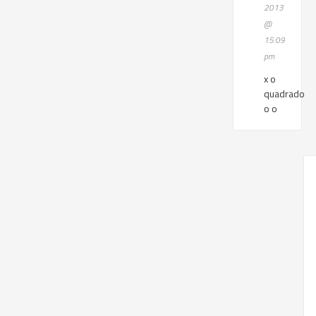
2013
@
15:09
pm
x o
quadrado
o o