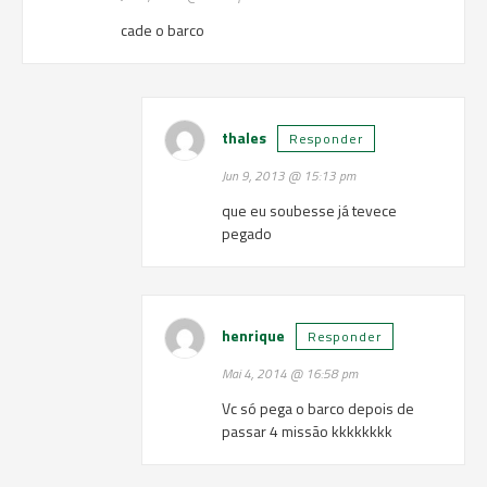
cade o barco
thales
Responder
Jun 9, 2013 @ 15:13 pm
que eu soubesse já tevece
pegado
henrique
Responder
Mai 4, 2014 @ 16:58 pm
Vc só pega o barco depois de
passar 4 missão kkkkkkkk