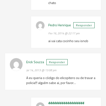
chato
Pedro Henrique
Responder
Fev 16, 2014 @ 22:17 pm
ai vai cata cocinho seu isnob
Erick Souzza
Responder
Jul 14, 2013 @ 13:08 pm
A eu queria o código do elicopitero ou de travar a
policia!!! alguém sabe ai, por favor…
ddddddddddddddddddd