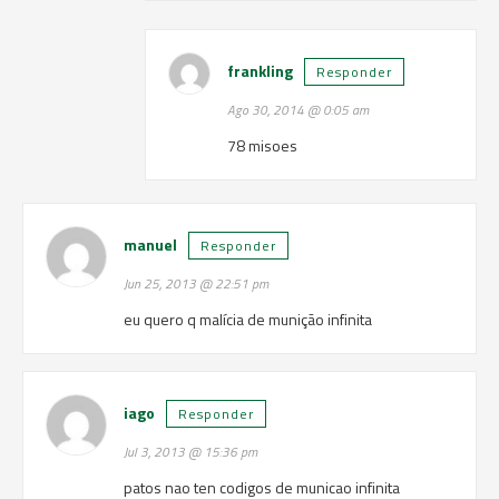
frankling
Responder
Ago 30, 2014 @ 0:05 am
78 misoes
manuel
Responder
Jun 25, 2013 @ 22:51 pm
eu quero q malícia de munição infinita
iago
Responder
Jul 3, 2013 @ 15:36 pm
patos nao ten codigos de municao infinita