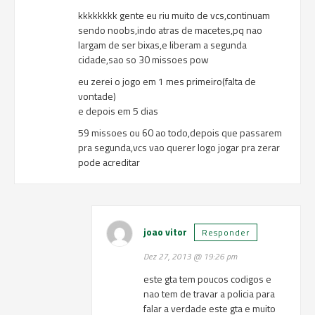
kkkkkkkk gente eu riu muito de vcs,continuam
sendo noobs,indo atras de macetes,pq nao
largam de ser bixas,e liberam a segunda
cidade,sao so 30 missoes pow
eu zerei o jogo em 1 mes primeiro(falta de
vontade)
e depois em 5 dias
59 missoes ou 60 ao todo,depois que passarem
pra segunda,vcs vao querer logo jogar pra zerar
pode acreditar
joao vitor
Responder
Dez 27, 2013 @ 19:26 pm
este gta tem poucos codigos e
nao tem de travar a policia para
falar a verdade este gta e muito