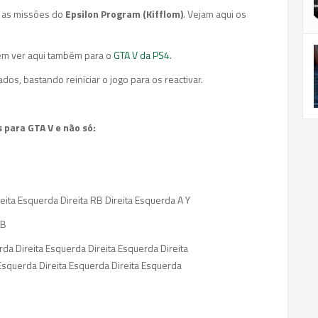
 as missões do
Epsilon Program (Kifflom)
. Vejam aqui os
em ver aqui também para o
GTA V da PS4
.
os, bastando reiniciar o jogo para os reactivar.
 para GTA V e não só:
reita Esquerda Direita RB Direita Esquerda A Y
LB
a Direita Esquerda Direita Esquerda Direita
Esquerda Direita Esquerda Direita Esquerda