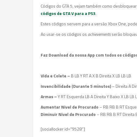
Códigos do GTA 5, vejam também como desbloquear
códigos de GTA V para a PS3
.
Estes códigos servem para a versão Xbox One, pod
Ao usar-se os códigos os
achievements
serão bloquead
Faz Download da nossa App com todos os códigos
Vida e Colete –
B LB Y RT A X B Direita X LB LB LB
Invencibilidade (Durante 5 minutos)
– Direita A Di
Armas –
Y RT Esquerda LB A Direita Y Baixo X LB LB 
Aumentar Nivel de Procurado
– RB RB B RT Esquerd
Diminuir Nivel de Procurado
– RB RB B RT Direita 
[sociallocker id=”9528″]