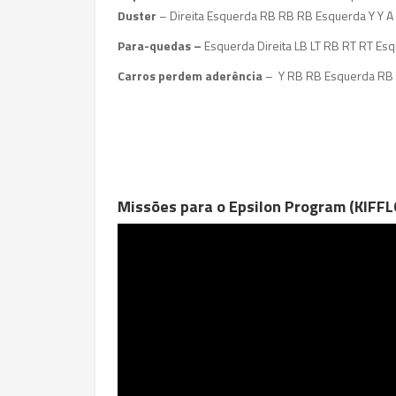
Duster
– Direita Esquerda RB RB RB Esquerda Y Y A
Para-quedas –
Esquerda Direita LB LT RB RT RT Esq
Carros perdem aderência
– Y RB RB Esquerda RB 
Missões para o Epsilon Program (KIFF