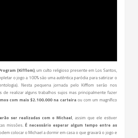
Program (Kifflom)
, um culto religioso presente em Los Santos,
letar o jogo a 100% são uma autêntica paródia para satirizar o
entologia). Nesta pequena jornada pelo Kifflom serão nos
de realizar alguns trabalhos sujos mas principalmente fazer
remos com mais $2.100.000 na carteira
ou com um magnífico
erão ser realizadas com o Michael
, assim que ele estiver
stas missões.
É necessário esperar algum tempo entre as
dem colocar o Michael a dormir em casa o que gravará o jogo e