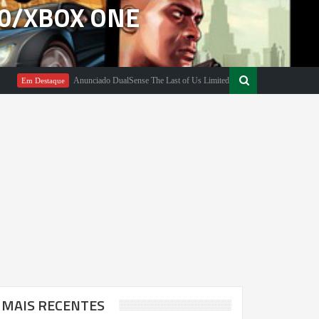
360/XBOX ONE
Anunciado DualSense The Last of Us Limited Edition
1º Trail
aque
Em Destaque
MAIS RECENTES