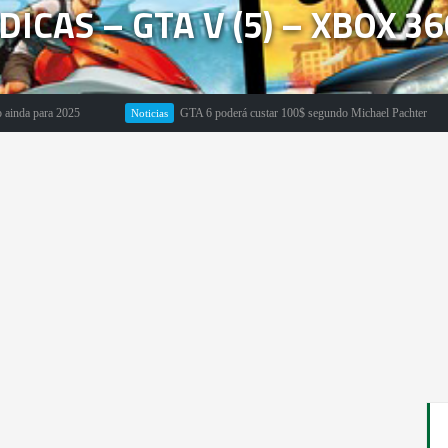
DICAS – GTA V (5) – XBOX 
25
GTA 6 poderá custar 100$ segundo Michael Pachter
Noticias
Em Dest