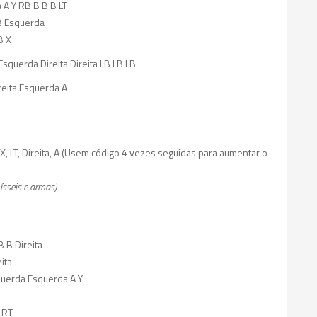
 A Y RB B B B LT
 B Esquerda
B X
Esquerda Direita Direita LB LB LB
reita Esquerda A
 X, LT, Direita, A (Usem código 4 vezes seguidas para aumentar o
ísseis e armas)
 B Direita
ita
querda Esquerda A Y
 RT