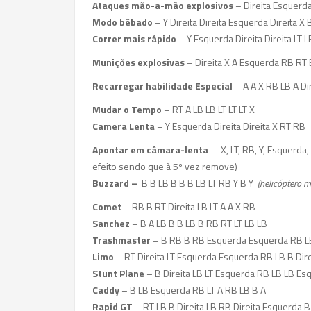
Ataques mão-a-mão explosivos
– Direita Esquerda
Modo bêbado
– Y Direita Direita Esquerda Direita X
Correr mais rápido
– Y Esquerda Direita Direita LT L
Munições explosivas
– Direita X A Esquerda RB RT 
Recarregar habilidade Especial
– A A X RB LB A Di
Mudar o Tempo
– RT A LB LB LT LT LT X
Camera Lenta
– Y Esquerda Direita Direita X RT RB
Apontar em câmara-lenta
– X, LT, RB, Y, Esquerda,
efeito sendo que à 5º vez remove)
Buzzard –
B B LB B B B LB LT RB Y B Y
(helicóptero m
Comet
– RB B RT Direita LB LT A A X RB
Sanchez
– B A LB B B LB B RB RT LT LB LB
Trashmaster
– B RB B RB Esquerda Esquerda RB LB
Limo
– RT Direita LT Esquerda Esquerda RB LB B Dire
Stunt Plane
– B Direita LB LT Esquerda RB LB LB Es
Caddy
– B LB Esquerda RB LT A RB LB B A
Rapid GT
– RT LB B Direita LB RB Direita Esquerda B