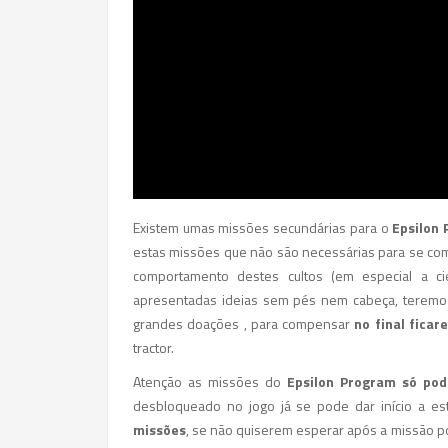
Existem umas missões secundárias para o
Epsilon 
estas missões que não são necessárias para se comp
comportamento destes cultos (em especial a ci
apresentadas ideias sem pés nem cabeça, teremos 
grandes doações , para compensar
no final fica
tractor.
Atenção as missões do
Epsilon Program só pod
desbloqueado no jogo já se pode dar início a e
missões
, se não quiserem esperar após a missão po