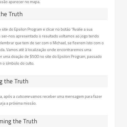
issão aparecer no mapa.
the Truth
 site do Epsilon Program e clicar no botão “Avalie a sua
e ser-nos apresentado o resultado voltamos ao jogo tendo
lembrar que tem de ser com o Michael, se fizerem isto com o
ada. Vamos até à localização onde encontraremos uma
r uma doação de $500 no site do Epsilon Program, passado
 o símbolo do culto.
g the Truth
a, após a
cutscene
vamos receber uma mensagem para fazer
rja a próxima missão.
ming the Truth