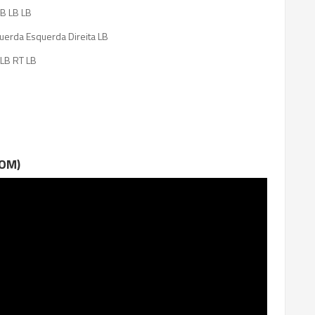
 B LB LB
uerda Esquerda Direita LB
LB RT LB
LOM)