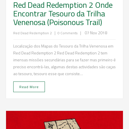
Red Dead Redemption 2 Onde
Encontrar Tesouro da Trilha
Venenosa (Poisonous Trail)
|
|
07 Nov 2018
Red Dead Redemption 2
0 Comments
Localização dos Mapas do Tesouro da Trilha Venenosa em
Red Dead Redemption 2 Red Dead Redemption 2 tem
imensas missões secundárias para se fazer mas primeiro é
preciso encontrá-las, algumas destas actividades são caças
ao tesouro, tesouro esse que consiste…
Read More