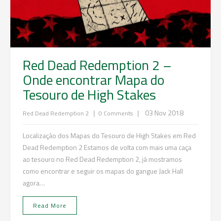
Red Dead Redemption 2 –
Onde encontrar Mapa do
Tesouro de High Stakes
|
|
03 Nov 2018
Red Dead Redemption 2
0 Comments
Localização dos Mapas do Tesouro de High Stakes em Red
Dead Redemption 2 Estamos de volta com mais uma caça
ao tesouro no Red Dead Redemption 2, já mostramos
como encontrar e seguir os mapas do gangue Jack Hall
agora…
Read More