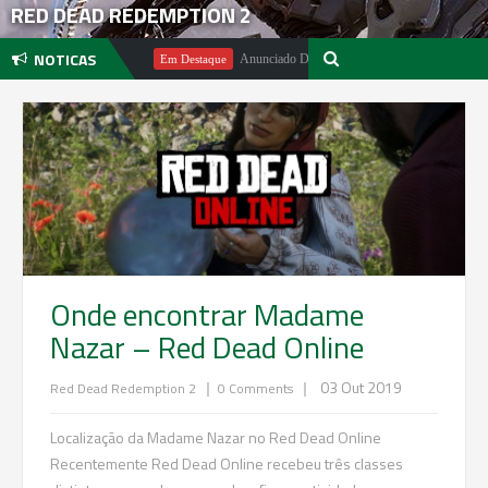
RED DEAD REDEMPTION 2
NOTICAS
hael Pachter
Anunciado DualSense The Last of Us Limited Edition
Em Destaque
Onde encontrar Madame
Nazar – Red Dead Online
|
|
03 Out 2019
Red Dead Redemption 2
0 Comments
Localização da Madame Nazar no Red Dead Online
Recentemente Red Dead Online recebeu três classes