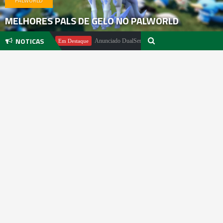
PALWORLD
MELHORES PALS DE GELO NO PALWORLD
NOTICAS
 Pachter
Anunciado DualSense The Last of Us Limited Edition
Em Destaque