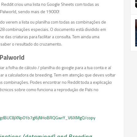
o Reddit criou uma lista no Google Sheets com todas as
 Palworld, sendo mais de 19000!
o verem a lista ou planilha com todas as combinações de
o 28 combinações especiais. O documento está dividido em
das criaturas para facilitar a consulta. Tem ainda uma
a saber o resultado do cruzamento.
 Palworld
r a folha de cálculo / planilha do google para a tua conta e aí
sar a calculadora de breeding. Tem em atenção que deves voltar
vas combinações. Podes encontrar no Reddit toda a explicação
 técnicos sobre como funciona a reprodução de Pals no
11dgdBUC8jXNp01b7gI6jNHoBRQGwrY_V6lXMgQ/copy
inations (datamined) and Breeding