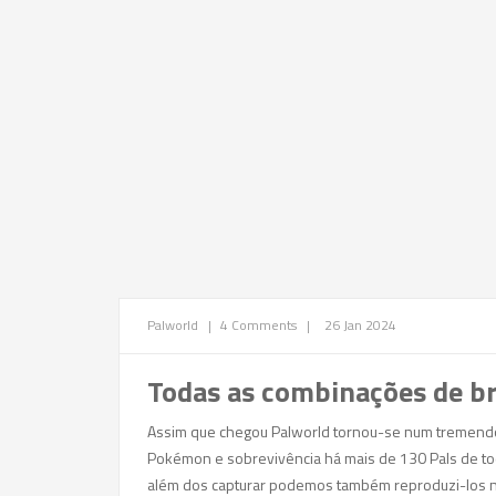
Palworld
|
4 Comments
|
26 Jan 2024
Todas as combinações de b
Assim que chegou Palworld tornou-se num tremendo 
Pokémon e sobrevivência há mais de 130 Pals de tod
além dos capturar podemos também reproduzi-los n