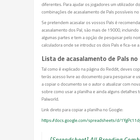
diferentes. Para ajudar os jogadores um utilizador d
combinações de acasalamento de Pals possíveis no
Se pretendem acasalar os vossos Pals é recomendad
acasalamento dos Pal, são mais de 19000, incluind
algumas partes e tem a opção de pesquisar pelo nome 
calculadora onde se introduz os dois Pals e fica-se 
Lista de acasalamento de Pals no
Tal como é explicado na página do Reddit, deves copia
terás acesso livre ao documento para pesquisar e u
a copiar o documento se o autor o atualizar com no
sobre como usar a planilha e ainda alguns detalhes
Palworld.
Link direto para copiar a planilha no Google:
https://docs.google.com/spreadsheets/d/1YgPc
[Spreadsheet] All Breeding Comb