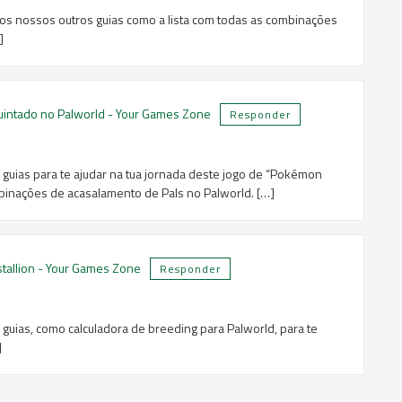
 os nossos outros guias como a lista com todas as combinações
]
uintado no Palworld - Your Games Zone
Responder
guias para te ajudar na tua jornada deste jogo de “Pokémon
mbinações de acasalamento de Pals no Palworld. […]
stallion - Your Games Zone
Responder
uias, como calculadora de breeding para Palworld, para te
]