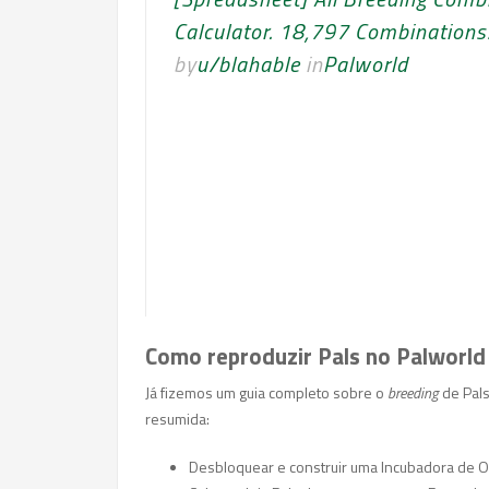
Calculator. 18,797 Combinations
by
u/blahable
in
Palworld
Como reproduzir Pals no Palworld
Já fizemos um guia completo sobre o
breeding
de Pal
resumida:
Desbloquear e construir uma Incubadora de 