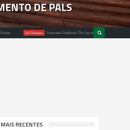
MENTO DE PALS
Anunciado DualSense The Last of Us Limited Edition
Em Destaque
Em Desta
MAIS RECENTES