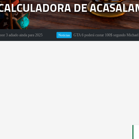
 CALCULADORA DE ACASALA
ainda para 2025
GTA 6 poderá custar 100$ segundo Michael Pachter
Noticias