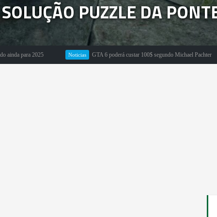
 SOLUÇÃO PUZZLE DA PONT
025
GTA 6 poderá custar 100$ segundo Michael Pachter
Noticias
Em Des