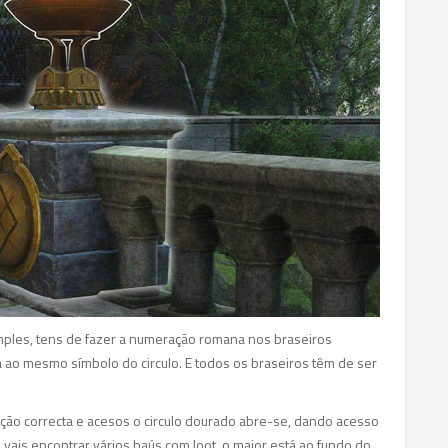
mples, tens de fazer a numeração romana nos braseiros
ao mesmo símbolo do circulo. E todos os braseiros têm de ser
ção correcta e acesos o circulo dourado abre-se, dando acesso
 vais encontrar vários baús com loot, o maior está ao fundo do