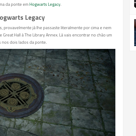
igma da ponte em
Hogwarts Legacy
.
Hogwarts Legacy
s, provavelmente já lhe passaste literalmente por cima e nem
e Great Hall à The Library Annex. Lá vais encontrar no chão um
s nos dois lados da ponte.