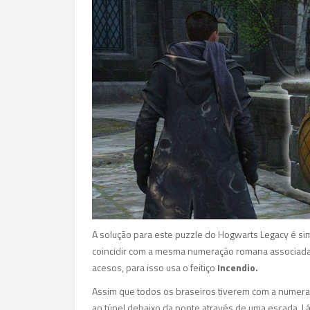
A solução para este puzzle do Hogwarts Legacy é si
coincidir com a mesma numeração romana associada 
acesos, para isso usa o feitiço
Incendio.
Assim que todos os braseiros tiverem com a numera
ao túnel debaixo da ponte através de uma escada. Lá