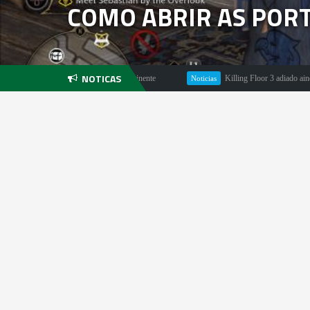
COMO ABRIR AS POR
NOTICAS
le para PS5 pode estar iminente
Killing Floor 3 adiado ainda para 2025
Noticias