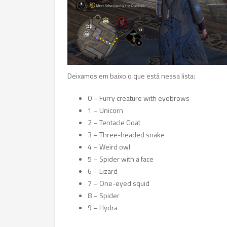
Deixamos em baixo o que está nessa lista:
0 – Furry creature with eyebrows
1 – Unicorn
2 – Tentacle Goat
3 – Three-headed snake
4 – Weird owl
5 – Spider with a face
6 – Lizard
7 – One-eyed squid
8 – Spider
9 – Hydra