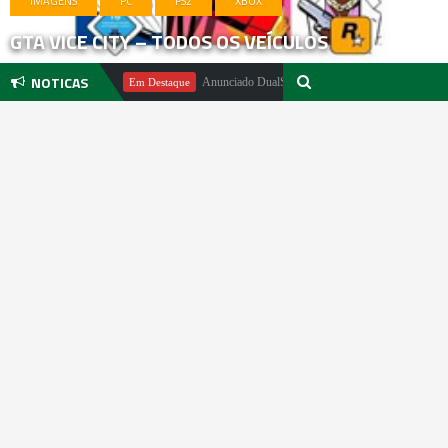
IMAGENS
PC
PS2
XBOX
GTA VICE CITY – TODOS OS VEÍCULOS
NOTICAS
l Pachter
Anunciado DualSense The Last of Us Limited Edition
Em Destaque