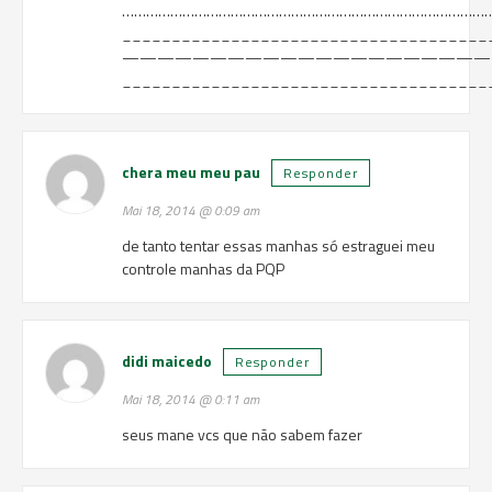
………………………………………………………………………………
_____________________________________
—————————————————————
________________________________________
chera meu meu pau
Responder
Mai 18, 2014 @ 0:09 am
de tanto tentar essas manhas só estraguei meu
controle manhas da PQP
didi maicedo
Responder
Mai 18, 2014 @ 0:11 am
seus mane vcs que não sabem fazer