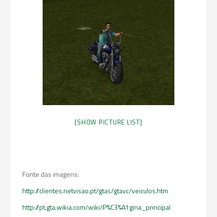
[SHOW PICTURE LIST]
Fonte das imagens:
http://clientes.netvisao.pt/gtas/gtavc/veiculos.htm
http://pt.gta.wikia.com/wiki/P%C3%A1gina_principal