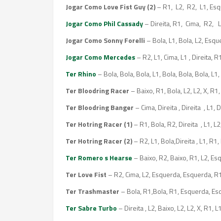
Jogar Como Love Fist Guy (2)
– R1, L2, R2, L1, Esq
Jogar Como Phil Cassady
– Direita, R1, Cima, R2, L1
Jogar Como Sonny Forelli
– Bola, L1, Bola, L2, Esque
Jogar Como Mercedes
– R2, L1, Cima, L1 , Direita, R1
Ter Rhino
– Bola, Bola, Bola, L1, Bola, Bola, Bola, L1,
Ter Bloodring Racer
– Baixo, R1, Bola, L2, L2, X, R1
Ter Bloodring Banger
– Cima, Direita , Direita , L1, 
Ter Hotring Racer (1)
– R1, Bola, R2, Direita , L1, L2
Ter Hotring Racer (2)
– R2, L1, Bola,Direita , L1, R1,
Ter Romero s Hearse
– Baixo, R2, Baixo, R1, L2, Esq
Ter Love Fist
– R2, Cima, L2, Esquerda, Esquerda, R1, 
Ter Trashmaster
– Bola, R1,Bola, R1, Esquerda, Esqu
Ter Sabre Turbo
– Direita , L2, Baixo, L2, L2, X, R1, 