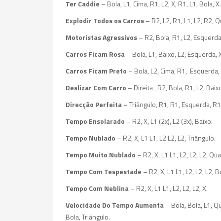
Ter Caddie
– Bola, L1, Cima, R1, L2, X, R1, L1, Bola, X.
Explodir Todos os Carros
– R2, L2, R1, L1, L2, R2, Q
Motoristas Agressivos
– R2, Bola, R1, L2, Esquerda,
Carros Ficam Rosa
– Bola, L1, Baixo, L2, Esquerda, X,
Carros Ficam Preto
– Bola, L2, Cima, R1, Esquerda, X
Deslizar Com Carro
– Direita , R2, Bola, R1, L2, Baixo
Direcção
Perfeita
– Triângulo, R1, R1, Esquerda, R1,
Tempo Ensolarado
– R2, X, L1 (2x), L2 (3x), Baixo.
Tempo Nublado
– R2, X, L1 L1, L2 L2, L2, Triângulo.
Tempo Muito Nublado
– R2, X, L1 L1, L2, L2, L2, Qu
Tempo Com Tespestade
– R2, X, L1 L1, L2, L2, L2, B
Tempo Com Neblina
– R2, X, L1 L1, L2, L2, L2, X.
Velocidade Do Tempo Aumenta
– Bola, Bola, L1, Q
Bola, Triângulo.