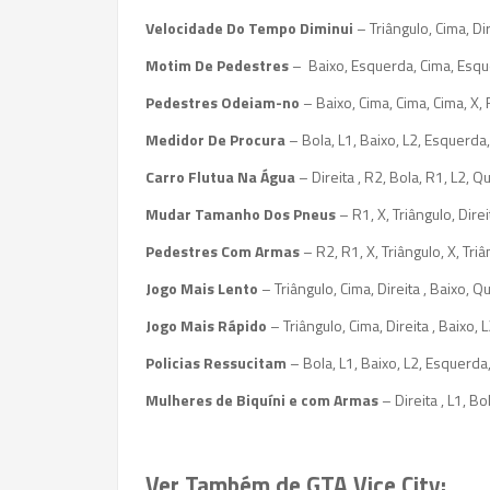
Velocidade Do Tempo Diminui
– Triângulo, Cima, Di
Motim De Pedestres
– Baixo, Esquerda, Cima, Esquer
Pedestres Odeiam-no
– Baixo, Cima, Cima, Cima, X,
Medidor De Procura
– Bola, L1, Baixo, L2, Esquerda, X
Carro Flutua Na Água
– Direita , R2, Bola, R1, L2, 
Mudar Tamanho Dos Pneus
– R1, X, Triângulo, Dire
Pedestres Com Armas
– R2, R1, X, Triângulo, X, Triâ
Jogo Mais Lento
– Triângulo, Cima, Direita , Baixo, 
Jogo Mais Rápido
– Triângulo, Cima, Direita , Baixo, 
Policias Ressucitam
– Bola, L1, Baixo, L2, Esquerda, X
Mulheres de Biquíni e com Armas
– Direita , L1, Bo
Ver Também de GTA Vice City: