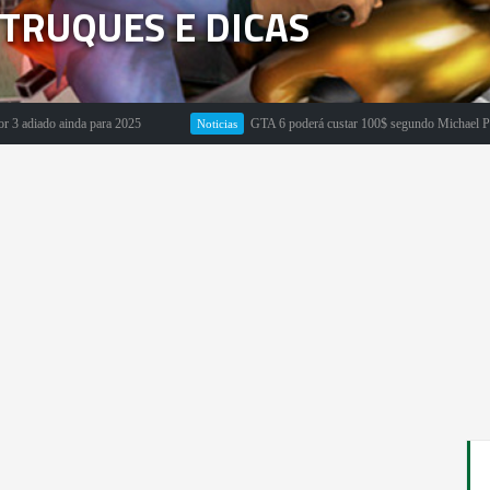
– TRUQUES E DICAS
 ainda para 2025
GTA 6 poderá custar 100$ segundo Michael Pachter
Noticias