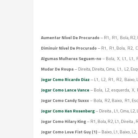
Aumentar Nível De Procurado
– R1, R1, Bola, R2, E
Diminuir Nível De Procurado
– R1, R1, Bola, R2, C
Algumas Mulheres Seguem-no
– Bola, X, L1, L1, R
Mudar De Roupa
– Direita, Direita, Cima, L1, L2, Esq
Jogar Como Ricardo Diaz
– L1, L2, R1, R2, Baixo, L
Jogar Como Lance Vance
– Bola, L2, esquerda, X, 
Jogar Como Candy Suxxx
– Bola, R2, Baixo, R1, Esq
Jogar Como Ken Rosenberg
– Direita , L1, Cima, L2, L
Jogar Como Hilary King
– R1, Bola, R2, L1, Direita , R
Jogar Como Love Fist Guy (1)
– Baixo, L1, Baixo, L2,