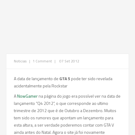
Noticias
|
1 Comment
|
07 Set 2012
A data de lançamento de
GTA 5
pode ter sido revelada
acidentalmente pela Rockstar
A
NowGamer
na página do jogo era possível ver na data de
lançamento “Q4 2012”, o que corresponde ao ultimo
trimestre de 2012 que é de Outubro a Dezembro. Muitos
tem sido os rumores que apontam um lançamento para
esta altura, a ser verdade poderemos contar com GTA V
ainda antes do Natal. Agora o site já foi novamente