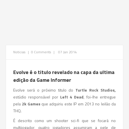
Noticias
|
0 Comments
|
07 Jan 2014
Evolve é o titulo revelado na capa da ultima
edição da Game Informer
Evolve será o próximo titulo do
Turtle Rock Studios,
estúdio responsável por
Left 4 Dead
, foi-lhe entregue
pela
2k Games
que adquiriu este IP em 2013 no leilão da
THQ.
É descrito como um shooter sci-fi que se focará no
multijogador, quatro jogadores assumiram a pele de