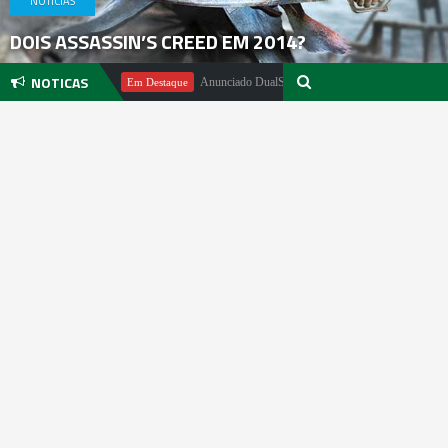
NOTICIAS
DOIS ASSASSIN’S CREED EM 2014?
NOTICAS
ael Pachter
Anunciado DualSense The Last of Us Limited Edition
Em Destaque