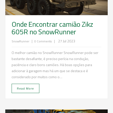
Onde Encontrar camião Zikz
605R no SnowRunner
|
|
27 Jul 2023
SnowRunner
0 Comments
O melhor camião no SnowRunner SnowRunner pode ser
bastante desafiante, é preciso perícia na condução,
paciência e claro bons camiões. Há boas opções para
adicionar à garagem mas há um que se destaca e é
considerado por muitos como o…
Read More