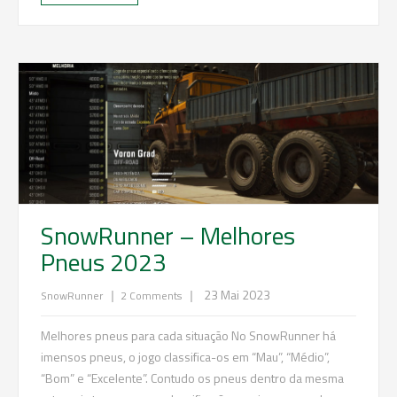
SnowRunner – Melhores
Pneus 2023
|
|
23 Mai 2023
SnowRunner
2 Comments
Melhores pneus para cada situação No SnowRunner há
imensos pneus, o jogo classifica-os em “Mau”, “Médio”,
“Bom” e “Excelente”. Contudo os pneus dentro da mesma