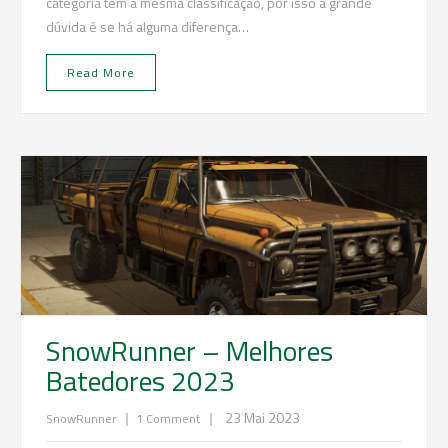
categoria tem a mesma classificação, por isso a grande
dúvida é se há alguma diferença…
Read More
SnowRunner – Melhores
Batedores 2023
|
|
23 Mai 2023
SnowRunner
1 Comment