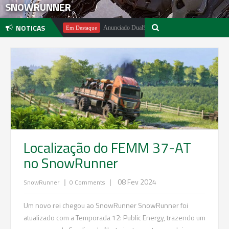
SNOWRUNNER
NOTICAS
Pachter
Anunciado DualSense The Last of Us Limited Edition
Em Destaque
Localização do FEMM 37-AT
no SnowRunner
|
|
08 Fev 2024
SnowRunner
0 Comments
Um novo rei chegou ao SnowRunner SnowRunner foi
atualizado com a Temporada 12: Public Energy, trazendo um