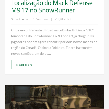
Localização do Mack Defense
M917 no SnowRunner
|
|
29 Jul 2023
SnowRunner
1 Comment
Onde encontrar este offroad na Colúmbia Britânica A 10º
temporada do SnowRunner, Fix & Connect, já chegou! Os
jogadores podem agora conduzir por dois novos mapas da
região do Canadá, Colúmbia Britânica. E claro há também
novos camiões, um deles…
Read More