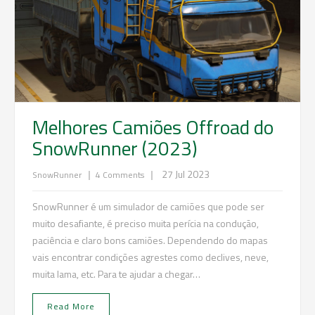
Melhores Camiões Offroad do
SnowRunner (2023)
|
|
27 Jul 2023
SnowRunner
4 Comments
SnowRunner é um simulador de camiões que pode ser
muito desafiante, é preciso muita perícia na condução,
paciência e claro bons camiões. Dependendo do mapas
vais encontrar condições agrestes como declives, neve,
muita lama, etc. Para te ajudar a chegar…
Read More