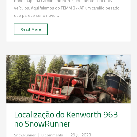
novo mapa da Carolina do Norte juntamente com dois
veículos. Aqui falamos do FEMM 37-AT, um camião pesado
que parece ser o novo…
Read More
Localização do Kenworth 963
no SnowRunner
|
|
29 Jul 2023
SnowRunner
0 Comments