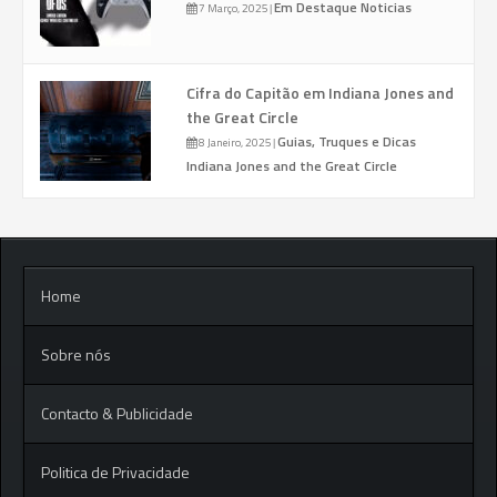
Em Destaque
Noticias
7 Março, 2025
|
Cifra do Capitão em Indiana Jones and
the Great Circle
Guias, Truques e Dicas
8 Janeiro, 2025
|
Indiana Jones and the Great Circle
Home
Sobre nós
Contacto & Publicidade
Politica de Privacidade