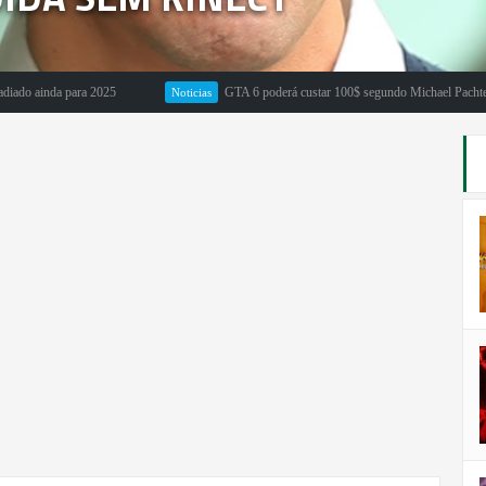
inda para 2025
GTA 6 poderá custar 100$ segundo Michael Pachter
Noticias