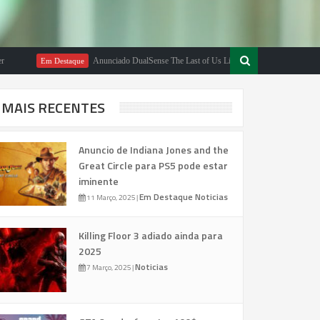
Anunciado DualSense The Last of Us Limited Edition
Em Destaque
Em Destaq
MAIS RECENTES
Anuncio de Indiana Jones and the
Great Circle para PS5 pode estar
iminente
Em Destaque
Noticias
11 Março, 2025
|
Killing Floor 3 adiado ainda para
2025
Noticias
7 Março, 2025
|