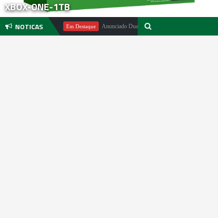
XBOX-ONE-1TB
NOTICAS
chael Pachter
Anunciado DualSense The Last of Us Limited Edition
Em Destaque