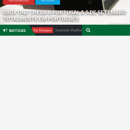
EM DESTAQUE
NOTICIAS
XBOX ONE CHEGA A PORTUGAL A 5 DE SETEMBRO
TOTALMENTE EM PORTUGUÊS
NOTICAS
 Pachter
Anunciado DualSense The Last of Us Limited Edition
Em Destaque