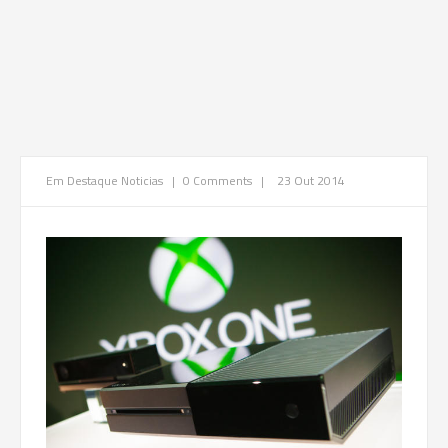
Em Destaque
Noticias
|
0 Comments
|
23 Out 2014