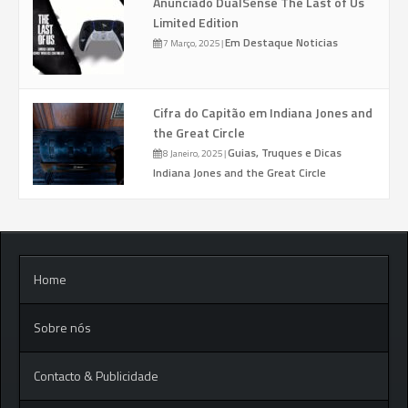
Anunciado DualSense The Last of Us
Limited Edition
Em Destaque
Noticias
7 Março, 2025
|
Cifra do Capitão em Indiana Jones and
the Great Circle
Guias, Truques e Dicas
8 Janeiro, 2025
|
Indiana Jones and the Great Circle
Home
Sobre nós
Contacto & Publicidade