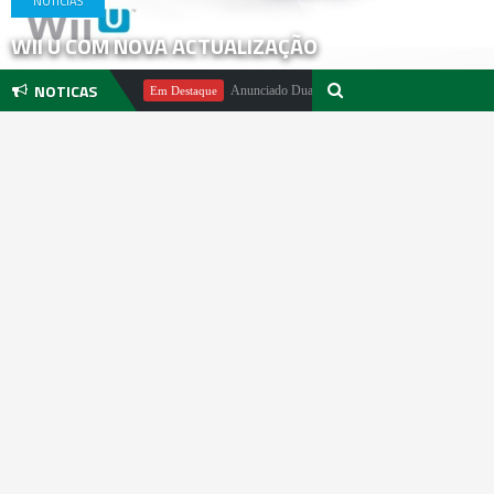
NOTICIAS
WII U COM NOVA ACTUALIZAÇÃO
NOTICAS
chael Pachter
Anunciado DualSense The Last of Us Limited Edition
Em Destaque