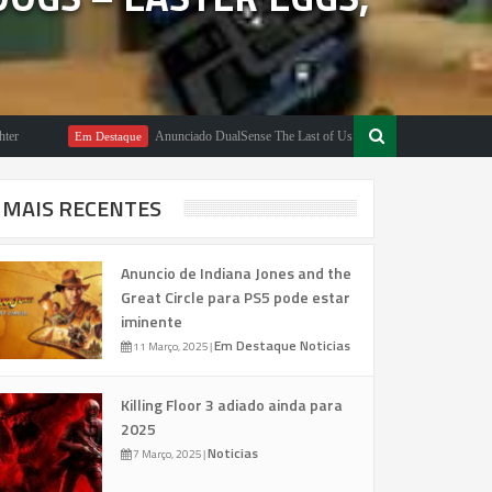
Anunciado DualSense The Last of Us Limited Edition
Em Destaque
Em Des
MAIS RECENTES
Anuncio de Indiana Jones and the
Great Circle para PS5 pode estar
iminente
Em Destaque
Noticias
11 Março, 2025
|
Killing Floor 3 adiado ainda para
2025
Noticias
7 Março, 2025
|