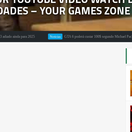
DADES – YOUR GAMES ZONE
o ainda para 2025
GTA 6 poderá custar 100$ segundo Michael Pachter
Noticias