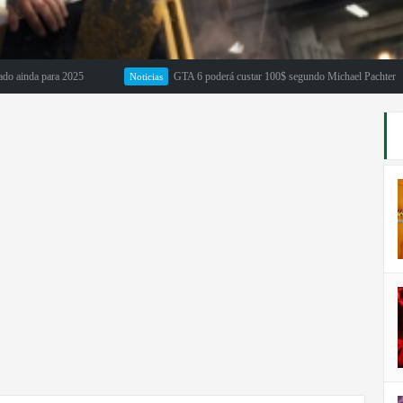
a para 2025
GTA 6 poderá custar 100$ segundo Michael Pachter
Noticias