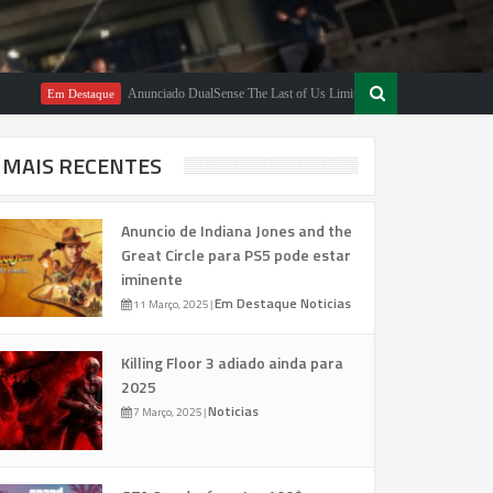
Anunciado DualSense The Last of Us Limited Edition
Em Destaque
Em Destaque
MAIS RECENTES
Anuncio de Indiana Jones and the
Great Circle para PS5 pode estar
iminente
Em Destaque
Noticias
11 Março, 2025
|
Killing Floor 3 adiado ainda para
2025
Noticias
7 Março, 2025
|