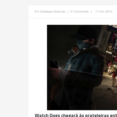
Em Destaque
Noticias
|
0 Comments
|
11 Fev 2014
Watch Dogs chegará às prateleiras ent