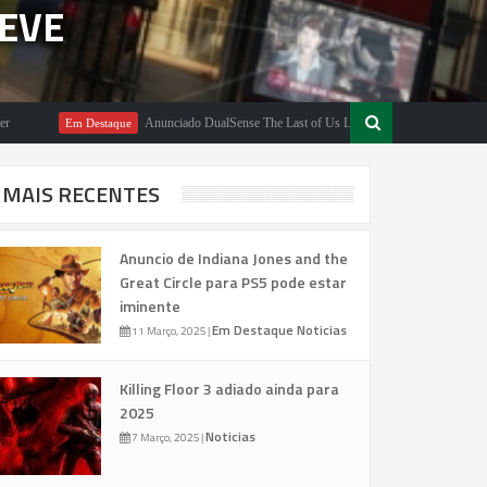
EVE
Anunciado DualSense The Last of Us Limited Edition
Em Destaque
Em Destaque
MAIS RECENTES
Anuncio de Indiana Jones and the
Great Circle para PS5 pode estar
iminente
Em Destaque
Noticias
11 Março, 2025
|
Killing Floor 3 adiado ainda para
2025
Noticias
7 Março, 2025
|