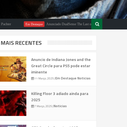
r
Anunciado DualSense The Last of Us Limited Edition
Em Destaque
Em
MAIS RECENTES
Anuncio de Indiana Jones and the
Great Circle para PS5 pode estar
iminente
Em Destaque
Noticias
11 Março, 2025
|
Killing Floor 3 adiado ainda para
2025
Noticias
7 Março, 2025
|