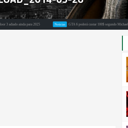
adiado ainda para 2025
GTA 6 poderá custar 100$ segundo Michael Pachte
Noticias