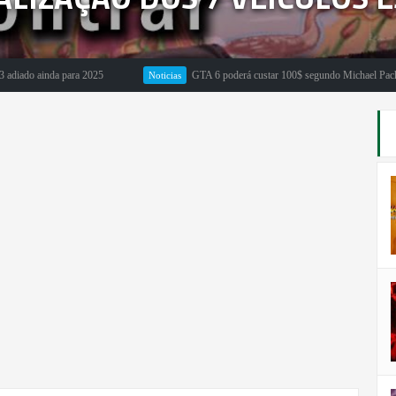
 ainda para 2025
GTA 6 poderá custar 100$ segundo Michael Pachter
Noticias