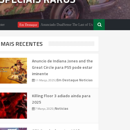
Anunciado DualSense The Last of Us Limited Edition
Em Destaque
Em Desta
MAIS RECENTES
Anuncio de Indiana Jones and the
Great Circle para PS5 pode estar
iminente
Em Destaque
Noticias
11 Março, 2025
|
Killing Floor 3 adiado ainda para
2025
Noticias
7 Março, 2025
|