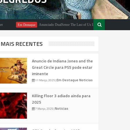
Anunciado DualSense The Last of Us Limited Edition
Em Destaque
Em Desta
MAIS RECENTES
Anuncio de Indiana Jones and the
Great Circle para PS5 pode estar
iminente
Em Destaque
Noticias
11 Março, 2025
|
Killing Floor 3 adiado ainda para
2025
Noticias
7 Março, 2025
|