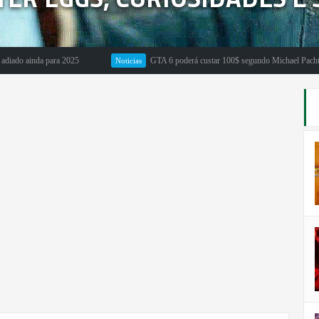
ainda para 2025
GTA 6 poderá custar 100$ segundo Michael Pachter
Noticias