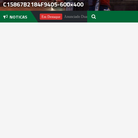
C15867B2184F9405-600×400
NOTICAS
chael Pachter
Anunciado DualSense The Last of Us Limited Edition
Em Destaque