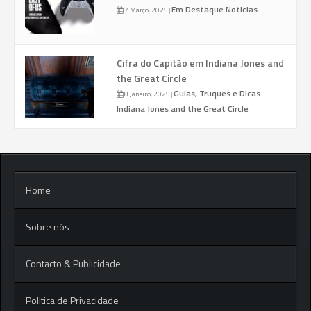
Em Destaque
Noticias
7 Março, 2025
|
Cifra do Capitão em Indiana Jones and
the Great Circle
Guias, Truques e Dicas
8 Janeiro, 2025
|
Indiana Jones and the Great Circle
Home
Sobre nós
Contacto & Publicidade
Politica de Privacidade