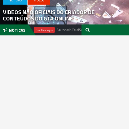
NOTICIAS
VIDEOS
VIDEOS NÃO OFICIAIS DO CRIADOR DE
CONTEÚDOS DO GTA ONLINE
NOTICAS
l Pachter
Anunciado DualSense The Last of Us Limited Edition
Em Destaque