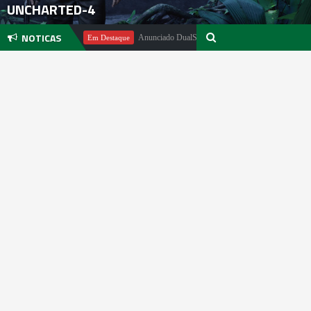
UNCHARTED-4
NOTICAS
ael Pachter
Anunciado DualSense The Last of Us Limited Edition
Em Destaque