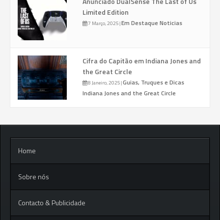
Anunciado DualSense The Last of Us
Limited Edition
Em Destaque
Noticias
7 Março, 2025
|
Cifra do Capitão em Indiana Jones and
the Great Circle
Guias, Truques e Dicas
8 Janeiro, 2025
|
Indiana Jones and the Great Circle
Home
Sobre nós
Contacto & Publicidade