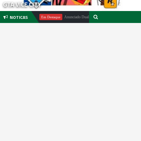
GTA VICE CITY
NOTICAS
hael Pachter
Anunciado DualSense The Last of Us Limited Edition
Em Destaque