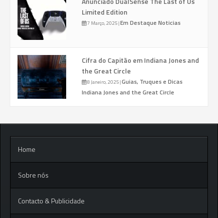
Anunciado DualSense The Last of Us
Limited Edition
Em Destaque
Noticias
7 Março, 2025
|
Cifra do Capitão em Indiana Jones and
the Great Circle
Guias, Truques e Dicas
8 Janeiro, 2025
|
Indiana Jones and the Great Circle
Home
Sobre nós
Contacto & Publicidade