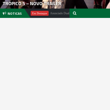
TROPICO 5 – NOVO TRAILER
NOTICAS
hael Pachter
Anunciado DualSense The Last of Us Limited Edition
Em Destaque