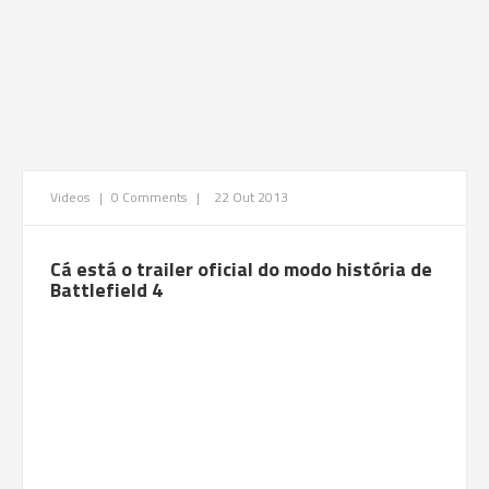
Videos
|
0 Comments
|
22 Out 2013
Cá está o trailer oficial do modo história de
Battlefield 4