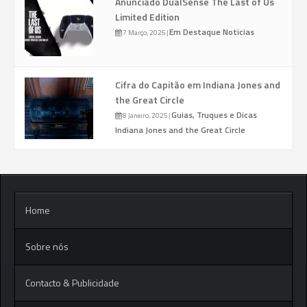
Anunciado DualSense The Last of Us
Limited Edition
Em Destaque
Noticias
7 Março, 2025
|
Cifra do Capitão em Indiana Jones and
the Great Circle
Guias, Truques e Dicas
8 Janeiro, 2025
|
Indiana Jones and the Great Circle
Home
Sobre nós
Contacto & Publicidade