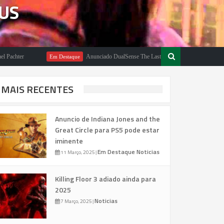
 US
r
Anunciado DualSense The Last of Us Limited Edition
Em Destaque
Em
MAIS RECENTES
Anuncio de Indiana Jones and the
Great Circle para PS5 pode estar
iminente
Em Destaque
Noticias
11 Março, 2025
|
Killing Floor 3 adiado ainda para
2025
Noticias
7 Março, 2025
|