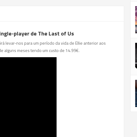
single-player de The Last of Us
irá levar-nos para um período da vida de Ellie anterior aos
de alguns meses tendo um custo de 14.99€.