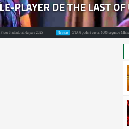
LE-PLAYER DE THE LAST OF
adiado ainda para 2025
GTA 6 poderá custar 100$ segundo Michael Pachte
Noticias