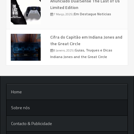
Anunciado DualSense The Last of Us
Limited Edition
Em Destaque
Noticias
7 Março, 2025
|
Cifra do Capitão em Indiana Jones and
the Great Circle
Guias, Truques e Dicas
8 Janeiro, 2025
|
Indiana Jones and the Great Circle
Home
Sobre nós
Contacto & Publicidade