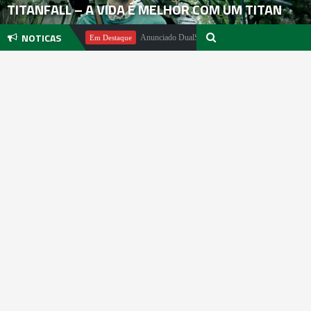
TITANFALL – A VIDA É MELHOR COM UM TITAN
NOTICAS
hael Pachter
Anunciado DualSense The Last of Us Limited Edition
Em Destaque