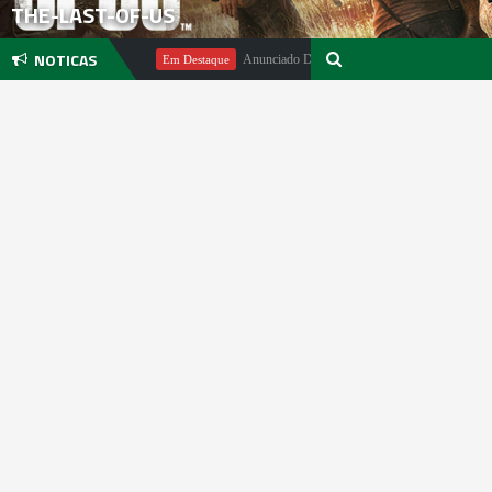
THE-LAST-OF-US
NOTICAS
Michael Pachter
Anunciado DualSense The Last of Us Limited Editi
Em Destaque