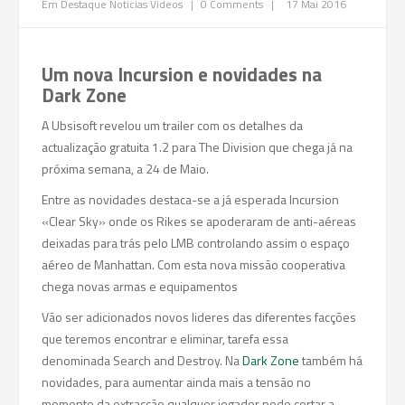
Em Destaque
Noticias
Videos
|
0 Comments
|
17 Mai 2016
Um nova Incursion e novidades na
Dark Zone
A Ubsisoft revelou um trailer com os detalhes da
actualização gratuita 1.2 para The Division que chega já na
próxima semana, a 24 de Maio.
Entre as novidades destaca-se a já esperada Incursion
«Clear Sky» onde os Rikes se apoderaram de anti-aéreas
deixadas para trás pelo LMB controlando assim o espaço
aéreo de Manhattan.
Com esta nova missão cooperativa
chega novas armas e equipamentos
Vão ser adicionados novos lideres das diferentes facções
que teremos encontrar e eliminar, tarefa essa
denominada Search and Destroy. Na
Dark Zone
também há
novidades, para aumentar ainda mais a tensão no
momento da extracção qualquer jogador pode cortar a