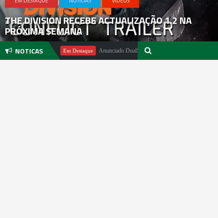
EM DESTAQUE
NOTICIAS
VIDEOS
THE DIVISION RECEBE ACTUALIZAÇÃO 1.2 NA
PRÓXIMA SEMANA
NOTICAS
ael Pachter
Anunciado DualSense The Last of Us Limited Edition
Em Destaque