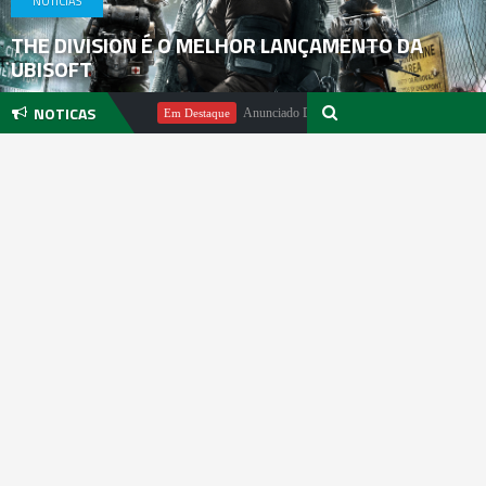
NOTICIAS
THE DIVISION É O MELHOR LANÇAMENTO DA
UBISOFT
NOTICAS
Michael Pachter
Anunciado DualSense The Last of Us Limited Editi
Em Destaque