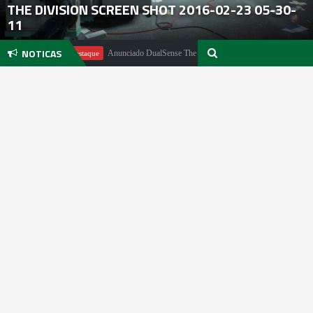
THE DIVISION SCREEN SHOT 2016-02-23 05-30-
11
NOTICAS
er
Anunciado DualSense The Last of Us Limited Edition
Em Destaque
E