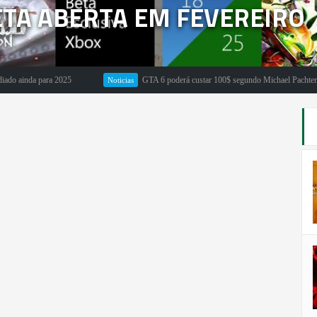
ETA ABERTA EM FEVEREIRO
a para 2025
GTA 6 poderá custar 100$ segundo Michael Pachter
Noticias