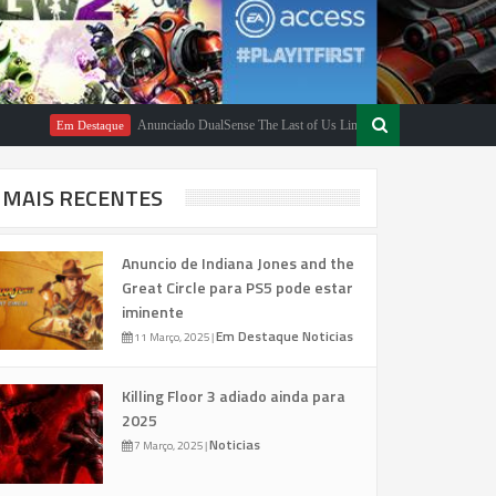
Anunciado DualSense The Last of Us Limited Edition
Em Destaque
Em Destaque
MAIS RECENTES
Anuncio de Indiana Jones and the
Great Circle para PS5 pode estar
iminente
Em Destaque
Noticias
11 Março, 2025
|
Killing Floor 3 adiado ainda para
2025
Noticias
7 Março, 2025
|