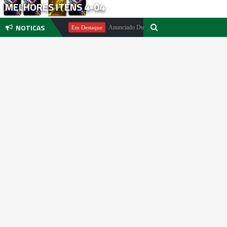
MELHORES ITENS 4-04
NOTICAS
ichael Pachter
Anunciado DualSense The Last of Us Limited Editio
Em Destaque