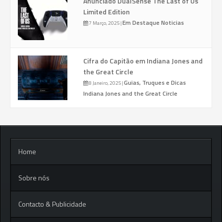
Anunciado DualSense The Last of Us
Limited Edition
Em Destaque
Noticias
7 Março, 2025
|
Cifra do Capitão em Indiana Jones and
the Great Circle
Guias, Truques e Dicas
8 Janeiro, 2025
|
Indiana Jones and the Great Circle
Home
Sobre nós
Contacto & Publicidade