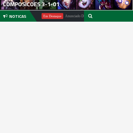
COMPOSICOES 3-1-01
NOTICAS
Michael Pachter
Anunciado DualSense The Last of Us Limited Editi
Em Destaque