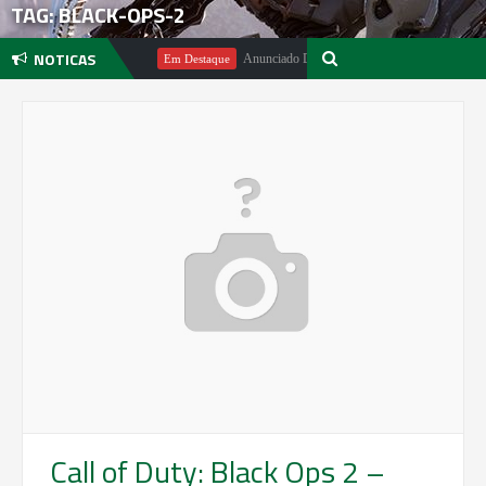
TAG: BLACK-OPS-2
NOTICAS
 Michael Pachter
Anunciado DualSense The Last of Us Limited Editi
Em Destaque
Call of Duty: Black Ops 2 –