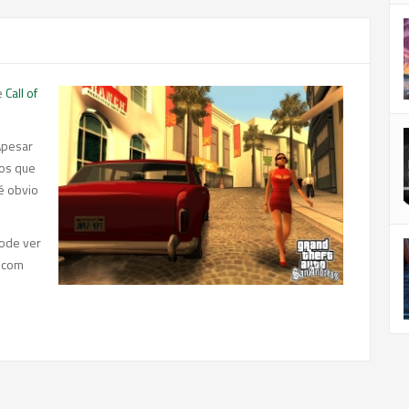
e
Call of
Apesar
os que
é obvio
pode ver
 com