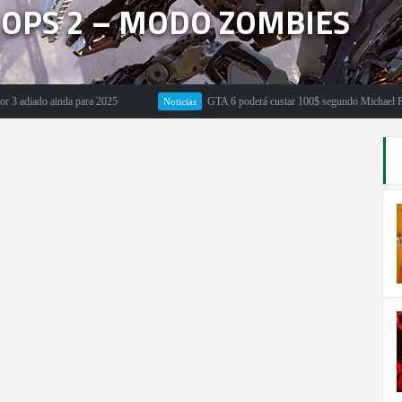
K OPS 2 – MODO ZOMBIES
do ainda para 2025
GTA 6 poderá custar 100$ segundo Michael Pachter
Noticias