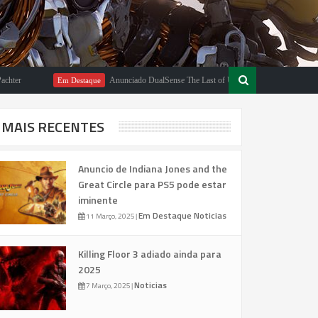
Anunciado DualSense The Last of Us Limited Edition
Em Destaque
Em Des
MAIS RECENTES
Anuncio de Indiana Jones and the
Great Circle para PS5 pode estar
iminente
Em Destaque
Noticias
11 Março, 2025
|
Killing Floor 3 adiado ainda para
2025
Noticias
7 Março, 2025
|