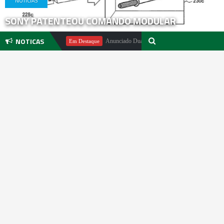
NOTICIAS
SONY PATENTEOU COMANDO MODULAR
NOTICAS
ichael Pachter
Anunciado DualSense The Last of Us Limited Edition
Em Destaque