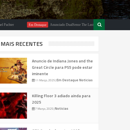
Anunciado DualSense The Last of Us Limited Edition
Em Destaque
Em 
MAIS RECENTES
Anuncio de Indiana Jones and the
Great Circle para PS5 pode estar
iminente
Em Destaque
Noticias
11 Março, 2025
|
Killing Floor 3 adiado ainda para
2025
Noticias
7 Março, 2025
|