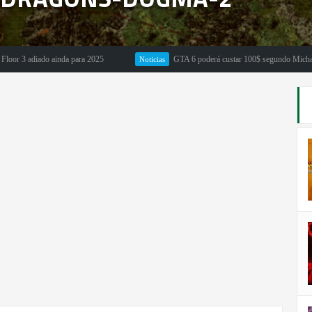
diado ainda para 2025
GTA 6 poderá custar 100$ segundo Michael Pachter
Noticias