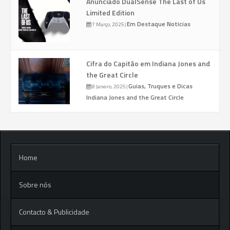
Anunciado DualSense The Last of Us
Limited Edition
Em Destaque
Noticias
7 Março, 2025
|
Cifra do Capitão em Indiana Jones and
the Great Circle
Guias, Truques e Dicas
8 Janeiro, 2025
|
Indiana Jones and the Great Circle
Home
Sobre nós
Contacto & Publicidade