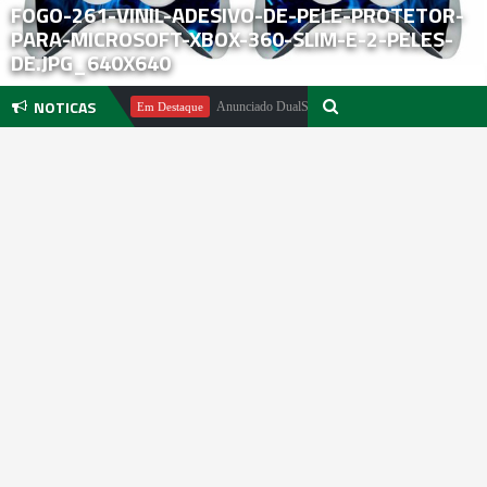
FOGO-261-VINIL-ADESIVO-DE-PELE-PROTETOR-
PARA-MICROSOFT-XBOX-360-SLIM-E-2-PELES-
DE.JPG_640X640
NOTICAS
ael Pachter
Anunciado DualSense The Last of Us Limited Edition
Em Destaque