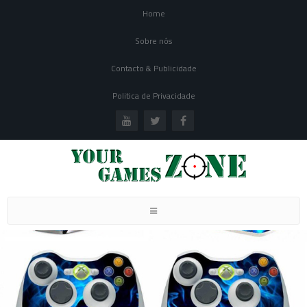
Home
Sobre nós
Contacto & Publicidade
Politica de Privacidade
Toggle
navigation