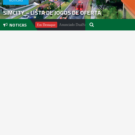
NOTICIAS
SIMCITY – LISTA DE JOGOS DE OFERTA
NOTICAS
el Pachter
Anunciado DualSense The Last of Us Limited Edition
Em Destaque