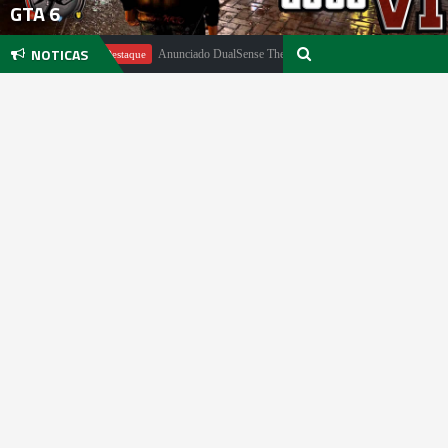
GTA 6
NOTICAS
ter
Anunciado DualSense The Last of Us Limited Edition
Em Destaque