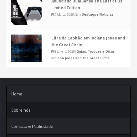
Anunciado DualSense The Last of Us
Limited Edition
Em Destaque
Noticias
7 Março, 2025
|
Cifra do Capitão em Indiana Jones and
the Great Circle
Guias, Truques e Dicas
8 Janeiro, 2025
|
Indiana Jones and the Great Circle
Home
Sobre nós
Contacto & Publicidade